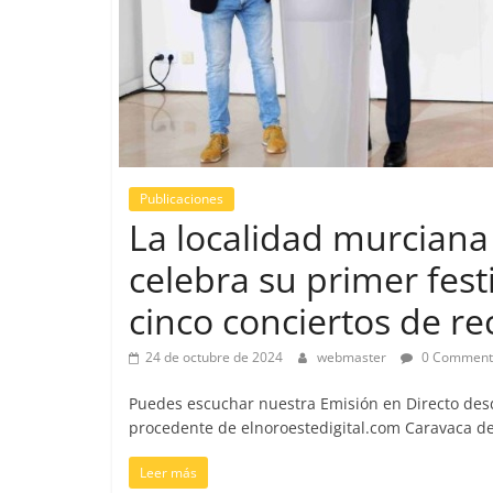
Sur
Energía
Flamenca
Radio
–
Publicaciones
siente
La localidad murciana
la
pasión
celebra su primer fest
del
Sur
cinco conciertos de re
24 de octubre de 2024
webmaster
0 Comment
Puedes escuchar nuestra Emisión en Directo desd
procedente de elnoroestedigital.com Caravaca de
Leer más